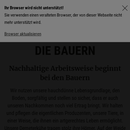
Ihr Browser wird nicht unterstützt!
Sie verwenden einen veralteten Browser, der von dieser Webseite nicht
mehr unterstützt wird.
Browser aktualisieren
DIE BAUERN
Nachhaltige Arbeitsweise beginnt
bei den Bauern
Wir nutzen unsere hauchdünne Lebensgrundlage, den
Boden, sorgfältig und stellen so sicher, dass er auch
unseren Nachkommen noch viel Ertrag bringt. Wir halten
und pflegen die eigentlichen Produzenten, unsere Tiere, in
einer Weise, die ihnen ein artgerechtes Leben ermöglicht.
Unsere Demeterkühe tragen stolz ihre Hörner. Auf der Weide